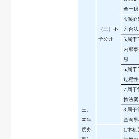
全一稳
4.保
（三）不
方合法
予公开
5.属
内部事
息
6.属
过程性
7.属
执法案
三、
8.属
本年
查询事
度办
1.本