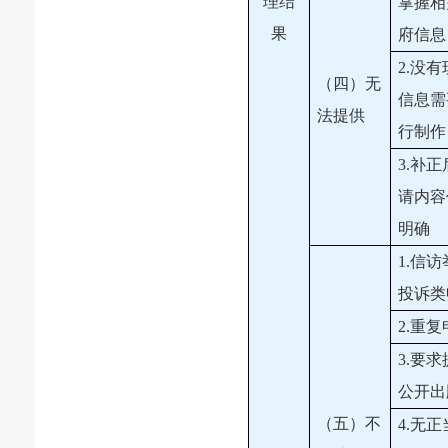
理结
掌握相
果
府信息
2.没
（四）无
信息需
法提供
行制作
3.补
请内容
明确
1.信
投诉类
2.重
3.要
公开出
（五）不
4.无