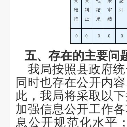
果
果
他
未
总
维
纠
结
审
计
持
正
果
结
0
0
0
0
0
五、
存在的主要问
我局按照
县
政府统
同时也存在公开内容
此，我局将采取以下
加强信息公开
工作
各
息公开规范化水平