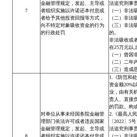
金融管理规定，发起、主导或
法追究刑事
7
者组织实施以许诺还本付息或
（一）非法
者给予其他投资回报等方式，
（二）非法吸
向不特定对象吸收资金的行为
（三）非法
的行政处罚
的。
非法吸收或
在25万元
（一）曾因
（二）二年
（三）造成
1.《防范
资金额20
业，由有关
责人、直接负
的罚款。构
对单位从事未经国务院金融管
2.《最高
理部门依法许可或者违反国家
〔
2022
〕
5
金融管理规定，发起、主导或
法追究刑事
8
者组织实施以许诺还本付息或
（一）非法