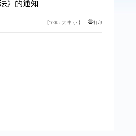
法》的通知
【字体：
大
中
小
】
打印