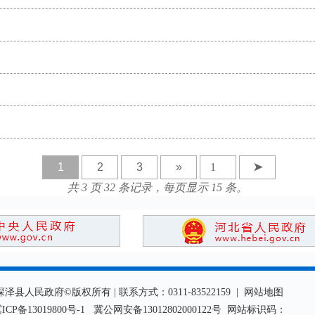
1
2
3
»
➤
共 3 页 32 条记录，每页显示 15 条。