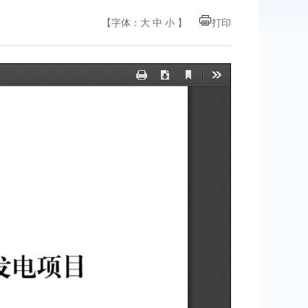
【字体：
大
中
小
】
打印