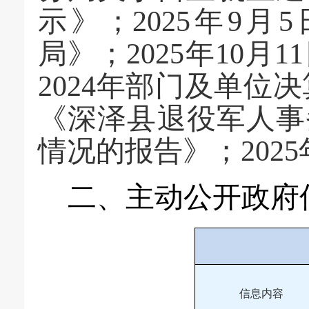
示》
；
202
5
年
9
月
5
局
》；
202
5
年
10
月
1
2024年部门及单位
《
深泽县退役军人事
情况的报告
》；
20
二、主动公开政府
信息内容