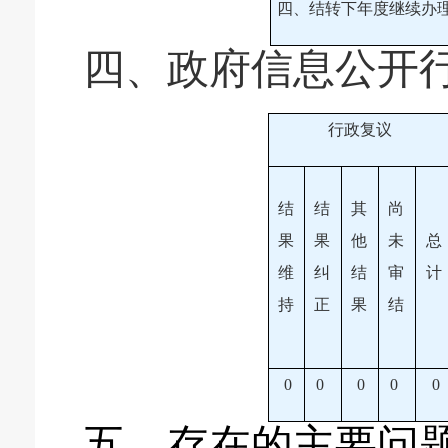
四、结转下年度继续办
四、政府信息公开
行政复议
结
结
其
尚
果
果
他
未
总
维
纠
结
审
计
持
正
果
结
0
0
0
0
0
五、存在的主要问