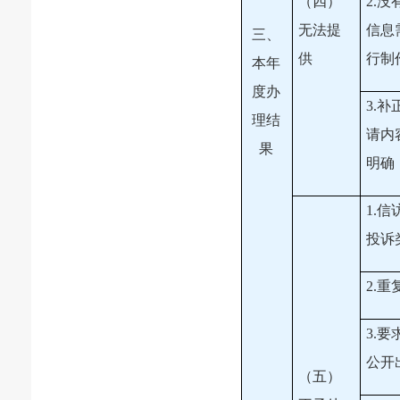
（四）
2.
无法提
信息
三、
供
行制
本年
度办
3.
理结
请内
果
明确
1.
投诉
2.
3.
公开
（五）