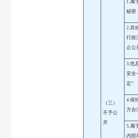
1.
秘密
2.
行政
止公
3.危
安全
定”
4.
（三）
方合
不予公
开
5.
内部