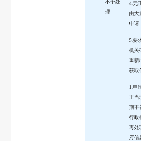
不予处
4.
理
由大
申请
5.
机关
重新
获取
1.
正当
期不
行政
再处
府信